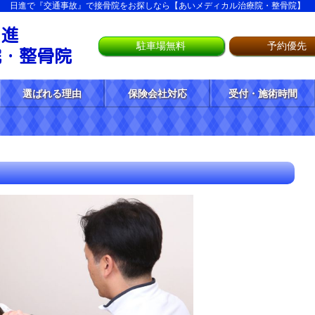
日進で『交通事故』で接骨院をお探しなら【あいメディカル治療院・整骨院】
日進
駐車場無料
予約優先
院・整骨院
選ばれる理由
保険会社対応
受付・施術時間