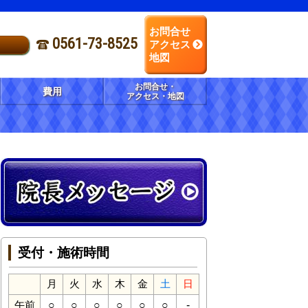
お問合せ
0561-73-8525
アクセス
地図
お問合せ・
費用
アクセス・地図
受付・施術時間
月
火
水
木
金
土
日
○
○
○
○
○
○
-
午前