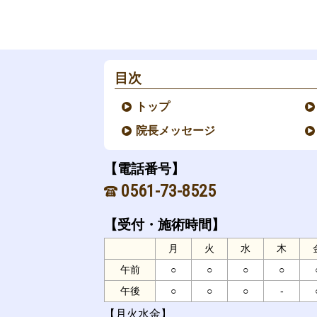
目次
トップ
院長メッセージ
【電話番号】
0561-73-8525
【受付・施術時間】
月
火
水
木
午前
○
○
○
○
午後
○
○
○
-
【月火水金】