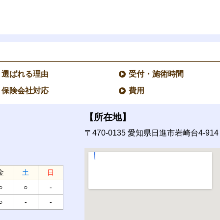
選ばれる理由
受付・施術時間
保険会社対応
費用
【所在地】
〒470-0135
愛知県日進市岩崎台4-914
金
土
日
○
○
-
○
-
-